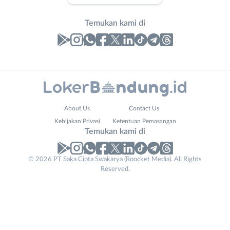
Temukan kami di
Laporan
Lowongan
Administrasi
Bandung
Nama
About Us
Contact Us
Ahli
Barat
Lengkap
*
Kebijakan Privasi
Ketentuan Pemasangan
Gizi
Bebas
Temukan kami di
Ahli
(Remote
Kecantikan
Work)
No. Telp /
© 2026 PT Saka Cipta Swakarya (Roocket Media). All Rights
Analis
Cimahi
Reserved.
Email
WhatsApp
*
*
/
Kab.
Peneliti
Bandung
Kirim kode
Animator
Kota
Apoteker
Bandung
Phone
Arsitek
Luar
Tidak
Number
*