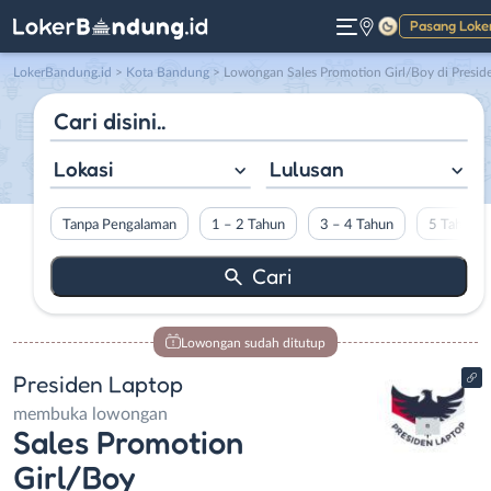
Pasang Loke
Gelap
LokerBandung.id
>
Kota Bandung
> Lowongan Sales Promotion Girl/Boy di Presiden Lapto
Lokasi
Lulusan
Tanpa Pengalaman
1 – 2 Tahun
3 – 4 Tahun
5 Tahun L
Lowongan sudah ditutup
Presiden Laptop
membuka lowongan
Sales Promotion
Girl/Boy