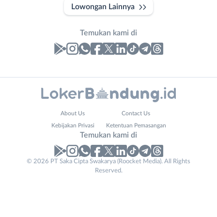
Lowongan Lainnya
Temukan kami di
Laporan
Lowongan
Administrasi
Bandung
Nama
About Us
Contact Us
Ahli
Barat
Lengkap
*
Kebijakan Privasi
Ketentuan Pemasangan
Gizi
Bebas
Temukan kami di
Ahli
(Remote
Kecantikan
Work)
No. Telp /
© 2026 PT Saka Cipta Swakarya (Roocket Media). All Rights
Analis
Cimahi
Reserved.
Email
WhatsApp
*
*
/
Kab.
Peneliti
Bandung
Kirim kode
Animator
Kota
Apoteker
Bandung
Contact