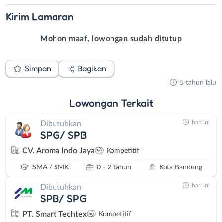
Kirim
Lamaran
Mohon maaf, lowongan sudah ditutup
Simpan
Bagikan
5 tahun lalu
Lowongan
Terkait
hari ini
Dibutuhkan
SPG/ SPB
CV. Aroma Indo Jaya
Kompetitif
SMA / SMK
0 - 2 Tahun
Kota Bandung
hari ini
Dibutuhkan
SPB/ SPG
PT. Smart Techtex
Kompetitif