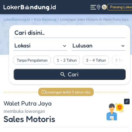
Pasang Loke
Gelap
LokerBandung.id
>
Kota Bandung
> Lowongan Sales Motoris di Walet Putra Jaya
Lokasi
Lulusan
Tanpa Pengalaman
1 – 2 Tahun
3 – 4 Tahun
5 Tahun L
Lowongan terbit 5 tahun lalu
Walet Putra Jaya
membuka lowongan
Sales Motoris