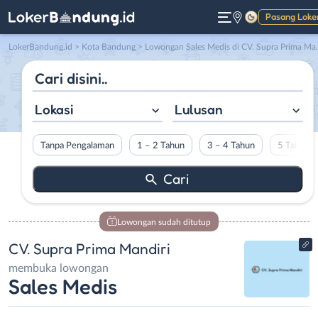
Pasang Loke
Gelap
LokerBandung.id
>
Kota Bandung
> Lowongan Sales Medis di CV. Supra Prima Mandiri
Lokasi
Lulusan
Tanpa Pengalaman
1 – 2 Tahun
3 – 4 Tahun
5 Tahun L
Lowongan sudah ditutup
CV. Supra Prima Mandiri
membuka lowongan
Sales Medis