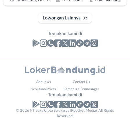
SMA/SMK, D3, S1
0 - 2 Tahun
Kota Bandung
Lowongan Lainnya
Temukan kami di
Laporan
Lowongan
Administrasi
Bandung
Nama
About Us
Contact Us
Ahli
Barat
Lengkap
*
Kebijakan Privasi
Ketentuan Pemasangan
Gizi
Bebas
Temukan kami di
Ahli
(Remote
Kecantikan
Work)
No. Telp /
© 2026 PT Saka Cipta Swakarya (Roocket Media). All Rights
Analis
Cimahi
Reserved.
Email
WhatsApp
*
*
/
Kab.
Peneliti
Bandung
Kirim kode