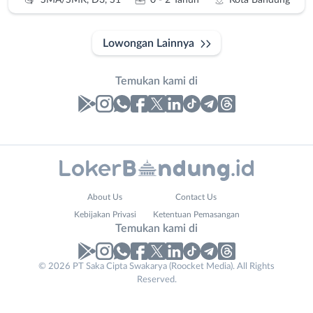
SMA/SMK, D3, S1
0 - 2 Tahun
Kota Bandung
Lowongan Lainnya
Temukan kami di
Laporan
Lowongan
Administrasi
Bandung
Nama
About Us
Contact Us
Ahli
Barat
Lengkap
*
Kebijakan Privasi
Ketentuan Pemasangan
Gizi
Bebas
Temukan kami di
Ahli
(Remote
Kecantikan
Work)
No. Telp /
© 2026 PT Saka Cipta Swakarya (Roocket Media). All Rights
Analis
Cimahi
Reserved.
Email
WhatsApp
*
*
/
Kab.
Peneliti
Bandung
Kirim kode