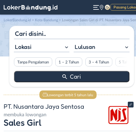
Pasang Loke
Gelap
LokerBandung.id
>
Kota Bandung
> Lowongan Sales Girl di PT. Nusantara Jaya Sentos
Lokasi
Lulusan
Tanpa Pengalaman
1 – 2 Tahun
3 – 4 Tahun
5 Tahun L
Lowongan terbit 5 tahun lalu
PT. Nusantara Jaya Sentosa
membuka lowongan
Sales Girl