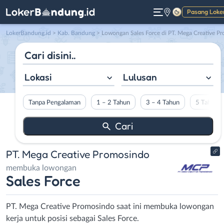
Pasang Loke
Gelap
LokerBandung.id
>
Kab. Bandung
> Lowongan Sales Force di PT. Mega Creative Promosind
Lokasi
Lulusan
Tanpa Pengalaman
1 – 2 Tahun
3 – 4 Tahun
5 Tahun L
PT. Mega Creative Promosindo
membuka lowongan
Sales Force
PT. Mega Creative Promosindo saat ini membuka lowongan
kerja untuk posisi sebagai Sales Force.