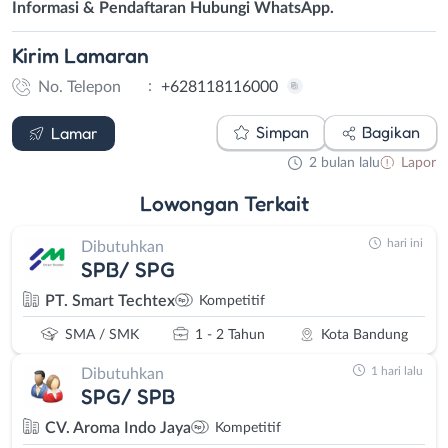
Informasi & Pendaftaran Hubungi WhatsApp.
Kirim
Lamaran
:
No. Telepon
+628118116000
WhatsApp
Simpan
Bagikan
Lamar
2 bulan lalu
Lapor
Lowongan
Terkait
hari ini
Dibutuhkan
SPB/ SPG
PT. Smart Techtex
Kompetitif
SMA / SMK
1 - 2 Tahun
Kota Bandung
1 hari lalu
Dibutuhkan
SPG/ SPB
CV. Aroma Indo Jaya
Kompetitif