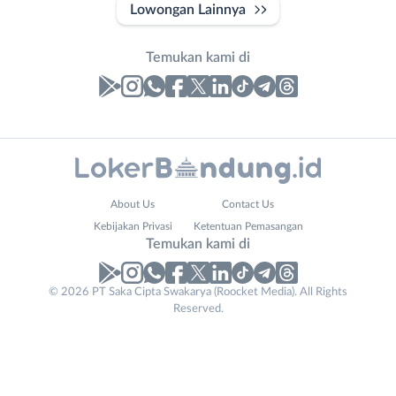
Lowongan Lainnya
Temukan kami di
Laporan
Lowongan
Administrasi
Bandung
Nama
About Us
Contact Us
Ahli
Barat
Lengkap
*
Kebijakan Privasi
Ketentuan Pemasangan
Gizi
Bebas
Temukan kami di
Ahli
(Remote
Kecantikan
Work)
No. Telp /
© 2026 PT Saka Cipta Swakarya (Roocket Media). All Rights
Analis
Cimahi
Reserved.
Email
WhatsApp
*
*
/
Kab.
Peneliti
Bandung
Kirim kode
Animator
Kota
Apoteker
Bandung