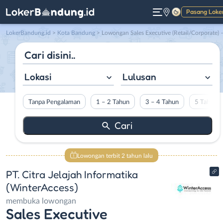
Pasang Loke
Gelap
LokerBandung.id
>
Kota Bandung
> Lowongan Sales Executive (Retail/Corporate) – Staff Purchasing – Techincal Support (Teknisi) – Accounting & Tax di PT. Citra Jelajah Informatika (WinterAcces
Lokasi
Lulusan
Tanpa Pengalaman
1 – 2 Tahun
3 – 4 Tahun
5 Tahun L
Lowongan terbit 2 tahun lalu
PT. Citra Jelajah Informatika
(WinterAccess)
membuka lowongan
Sales Executive