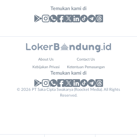
Temukan kami di
Laporan
Lowongan
Administrasi
Bandung
Nama
About Us
Contact Us
Ahli
Barat
Lengkap
*
Kebijakan Privasi
Ketentuan Pemasangan
Gizi
Bebas
Temukan kami di
Ahli
(Remote
Kecantikan
Work)
Email
No. Telp /
*
© 2026 PT Saka Cipta Swakarya (Roocket Media). All Rights
Analis
Cimahi
Reserved.
Email
WhatsApp
*
*
/
Kab.
Peneliti
Bandung
Kirim kode
Animator
Kota
Apoteker
Bandung
Arsitek
Luar
Tidak
Asisten
Bandung