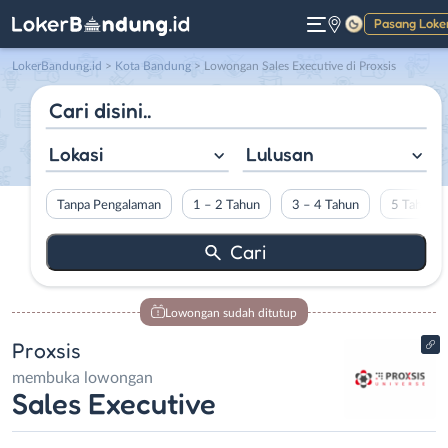
Pasang Loke
Gelap
LokerBandung.id
>
Kota Bandung
> Lowongan Sales Executive di Proxsis
Lokasi
Lulusan
Tanpa Pengalaman
1 – 2 Tahun
3 – 4 Tahun
5 Tahun L
Lowongan sudah ditutup
Proxsis
membuka lowongan
Sales Executive