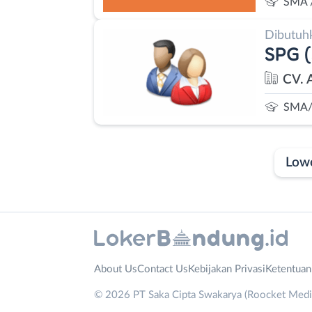
SMA 
Dibutuh
SPG (
CV. 
SMA/
Low
Laporan
Lowongan
Administrasi
Bandung
Nama
About Us
Contact Us
Kebijakan Privasi
Ketentua
Ahli
Barat
Lengkap
*
© 2026 PT Saka Cipta Swakarya (Roocket Media)
Gizi
Bebas