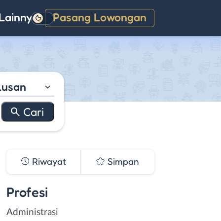
Lainnya
Pasang Lowongan
Gelap
lusan
Riwayat
Simpan
Profesi
Administrasi