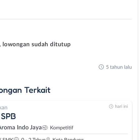
 lowongan sudah ditutup
5 tahun lalu
ongan
Terkait
hari ini
kan
 SPB
Aroma Indo Jaya
Kompetitif
/ SMK
0 - 2 Tahun
Kota Bandung