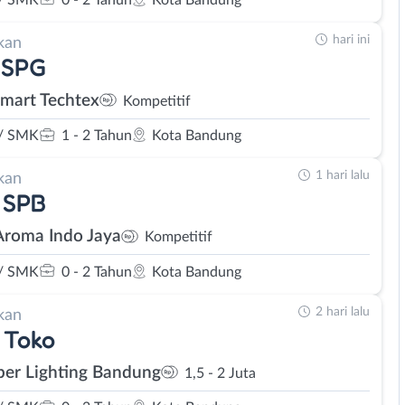
hari ini
kan
 SPG
Smart Techtex
Kompetitif
/ SMK
1 - 2 Tahun
Kota Bandung
1 hari lalu
kan
 SPB
Aroma Indo Jaya
Kompetitif
/ SMK
0 - 2 Tahun
Kota Bandung
2 hari lalu
kan
 Toko
er Lighting Bandung
1,5 - 2 Juta