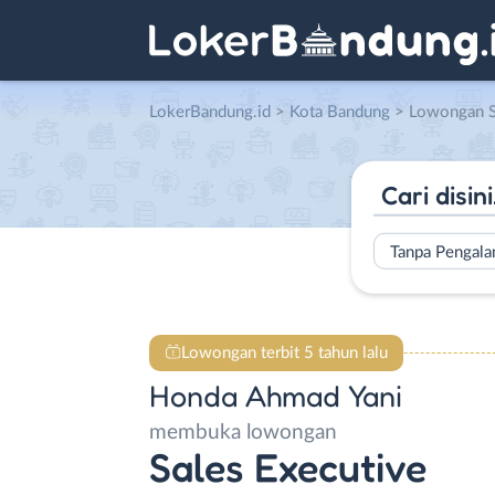
LokerBandung.id
>
Kota Bandung
> Lowongan Sales Execu
Tanpa Pengal
Lowongan terbit 5 tahun lalu
Honda Ahmad Yani
membuka lowongan
Sales Executive