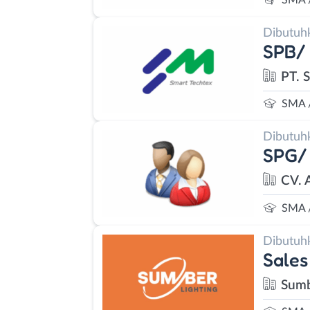
Dibutuh
SPB/
PT. 
SMA 
Dibutuh
SPG/
CV. 
SMA 
Dibutuh
Sales
Sumb