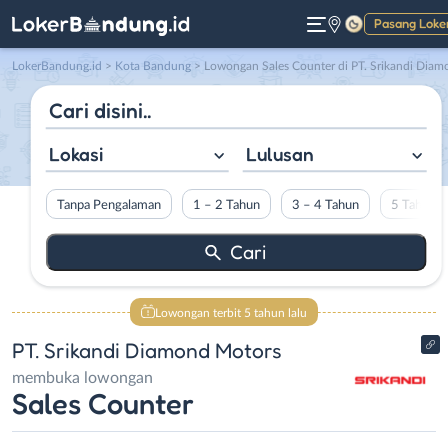
Pasang Loke
Gelap
LokerBandung.id
>
Kota Bandung
> Lowongan Sales Counter di PT. Srikandi Diamond Motor
Lokasi
Lulusan
Tanpa Pengalaman
1 – 2 Tahun
3 – 4 Tahun
5 Tahun L
Lowongan terbit 5 tahun lalu
PT. Srikandi Diamond Motors
membuka lowongan
Sales Counter