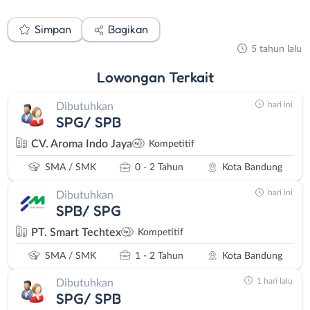
Simpan
Bagikan
5 tahun lalu
Lowongan
Terkait
hari ini
Dibutuhkan
SPG/ SPB
CV. Aroma Indo Jaya
Kompetitif
SMA / SMK
0 - 2 Tahun
Kota Bandung
hari ini
Dibutuhkan
SPB/ SPG
PT. Smart Techtex
Kompetitif
SMA / SMK
1 - 2 Tahun
Kota Bandung
1 hari lalu
Dibutuhkan
SPG/ SPB