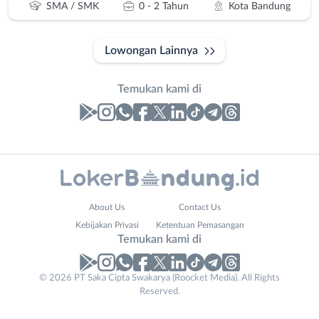
SMA / SMK
0 - 2 Tahun
Kota Bandung
Lowongan Lainnya
Temukan kami di
Laporan
Lowongan
Administrasi
Bandung
Nama
About Us
Contact Us
Ahli
Barat
Lengkap
*
Kebijakan Privasi
Ketentuan Pemasangan
Gizi
Bebas
Temukan kami di
Ahli
(Remote
Kecantikan
Work)
No. Telp /
© 2026 PT Saka Cipta Swakarya (Roocket Media). All Rights
Analis
Cimahi
Reserved.
Email
WhatsApp
*
*
/
Kab.
Peneliti
Bandung