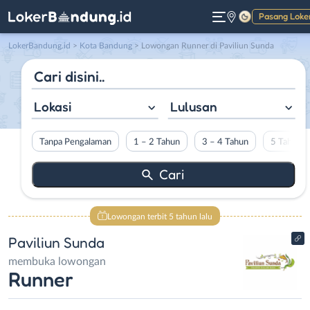
Pasang Loke
Gelap
LokerBandung.id
>
Kota Bandung
> Lowongan Runner di Paviliun Sunda
Lokasi
Lulusan
Tanpa Pengalaman
1 – 2 Tahun
3 – 4 Tahun
5 Tahun L
Lowongan terbit 5 tahun lalu
Paviliun Sunda
membuka lowongan
Runner