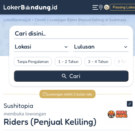
Pasang Loke
Gelap
LokerBandung.id
>
Cimahi
> Lowongan Riders (Penjual Keliling) di Sushitopia
Lokasi
Lulusan
Tanpa Pengalaman
1 – 2 Tahun
3 – 4 Tahun
5 Tahun L
Lowongan terbit 2 bulan lalu
Sushitopia
membuka lowongan
Riders (Penjual Keliling)