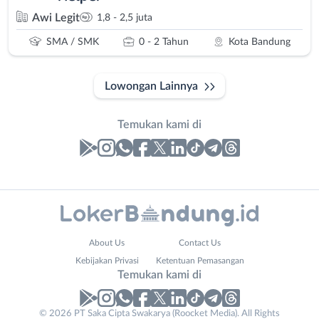
Awi Legit
1,8 - 2,5 juta
SMA / SMK
0 - 2 Tahun
Kota Bandung
Lowongan Lainnya
Temukan kami di
Laporan
Lowongan
Administrasi
Bandung
Nama
About Us
Contact Us
Ahli
Barat
Lengkap
*
Kebijakan Privasi
Ketentuan Pemasangan
Gizi
Bebas
Temukan kami di
Ahli
(Remote
Kecantikan
Work)
No. Telp /
© 2026 PT Saka Cipta Swakarya (Roocket Media). All Rights
Analis
Cimahi