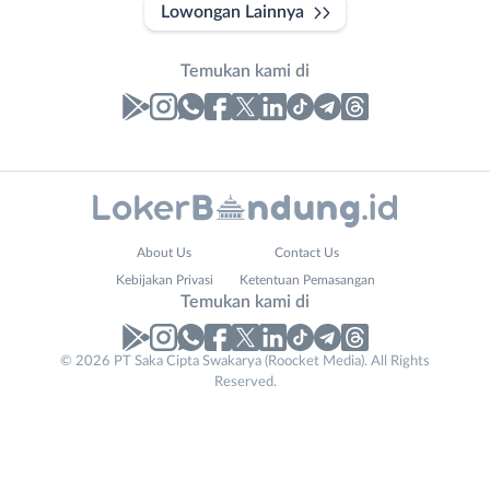
Lowongan Lainnya
Temukan kami di
Laporan
Lowongan
Administrasi
Bandung
Nama
About Us
Contact Us
Ahli
Barat
Lengkap
*
Kebijakan Privasi
Ketentuan Pemasangan
Gizi
Bebas
Temukan kami di
Ahli
(Remote
Kecantikan
Work)
No. Telp /
© 2026 PT Saka Cipta Swakarya (Roocket Media). All Rights
Analis
Cimahi
Reserved.
Email
WhatsApp
*
*
/
Kab.
Peneliti
Bandung
Kirim kode
Animator
Kota
Apoteker
Bandung