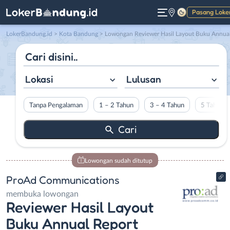
Pasang Loke
Gelap
LokerBandung.id
>
Kota Bandung
> Lowongan Reviewer Hasil Layout Buku Annual Report di ProAd Communication
Lokasi
Lulusan
Tanpa Pengalaman
1 – 2 Tahun
3 – 4 Tahun
5 Tahun L
Lowongan sudah ditutup
ProAd Communications
membuka lowongan
Reviewer Hasil Layout
Buku Annual Report