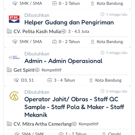
SMK / SMA
0 - 2 Tahun
Kota Bandung
1 minggu lalu
Dibutuhkan
Helper Gudang dan Pengiriman
CV. Pelita Kasih Mulia
3 - 4,5 Juta
SMK / SMA
0 - 2 Tahun
Kota Bandung
1 minggu lalu
Dibutuhkan
Admin - Admin Operasional
Get Spirit
Kompetitif
D3, S1
3 - 4 Tahun
Kota Bandung
2 minggu lalu
Dibutuhkan
Operator Jahit/ Obras - Staff QC
Sample - Staff Pola & Maker - Staff
Mekanik
CV. Mitra Artha Cemerlang
Kompetitif
SMA / SMK
1 - 2 Tahun
Cimahi