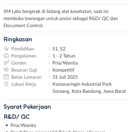
SM Labs bergerak di bidang alat kesehatan, saat ini
membuka lowongan untuk posisi sebagai R&D/ QC dan
Document Control.
Ringkasan
:
Pendidikan
S1, S2
:
Pengalaman
1 - 2 Tahun
:
Gender
Pria/Wanita
:
Besaran Gaji
Kompetitif
:
Batas Lamaran
31 Juli 2025
:
Lokasi Kerja
Kutawaringin Industrial Park
Soreang, Kota Bandung, Jawa Barat
Syarat
Pekerjaan
R&D/ QC
Pria/Wanita