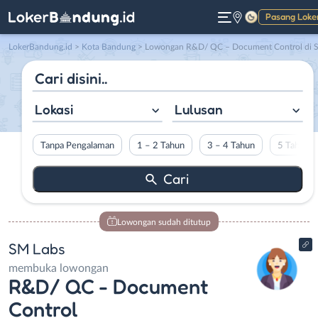
Pasang Loke
Gelap
LokerBandung.id
>
Kota Bandung
> Lowongan R&D/ QC – Document Control di SM Lab
Lokasi
Lulusan
Tanpa Pengalaman
1 – 2 Tahun
3 – 4 Tahun
5 Tahun L
Lowongan sudah ditutup
SM Labs
membuka lowongan
R&D/ QC - Document
Control