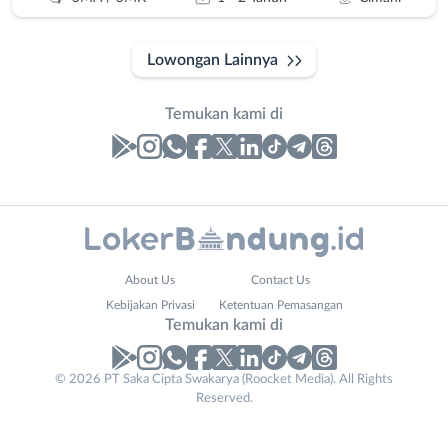
Lowongan Lainnya
Temukan kami di
Laporan
Lowongan
Administrasi
Bandung
Nama
About Us
Contact Us
Ahli
Barat
Lengkap
*
Kebijakan Privasi
Ketentuan Pemasangan
Gizi
Bebas
Temukan kami di
Ahli
(Remote
Kecantikan
Work)
No. Telp /
© 2026 PT Saka Cipta Swakarya (Roocket Media). All Rights
Analis
Cimahi
Reserved.
Email
WhatsApp
*
*
/
Kab.
Peneliti
Bandung
Kirim kode