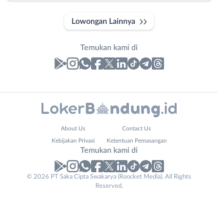
Lowongan Lainnya
Temukan kami di
Laporan
Lowongan
Administrasi
Bandung
Nama
About Us
Contact Us
Ahli
Barat
Lengkap
*
Kebijakan Privasi
Ketentuan Pemasangan
Gizi
Bebas
Temukan kami di
Ahli
(Remote
Kecantikan
Work)
Website
No. Telp /
© 2026 PT Saka Cipta Swakarya (Roocket Media). All Rights
Analis
Cimahi
Reserved.
URL
Email
WhatsApp
*
*
*
/
Kab.
Peneliti
Bandung
Kirim kode
Animator
Kota