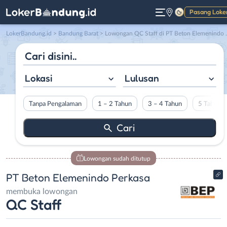
Pasang Loke
Gelap
LokerBandung.id
>
Bandung Barat
> Lowongan QC Staff di PT Beton Elemenindo Perkasa
Lokasi
Lulusan
Tanpa Pengalaman
1 – 2 Tahun
3 – 4 Tahun
5 Tahun L
Lowongan sudah ditutup
PT Beton Elemenindo Perkasa
membuka lowongan
QC Staff