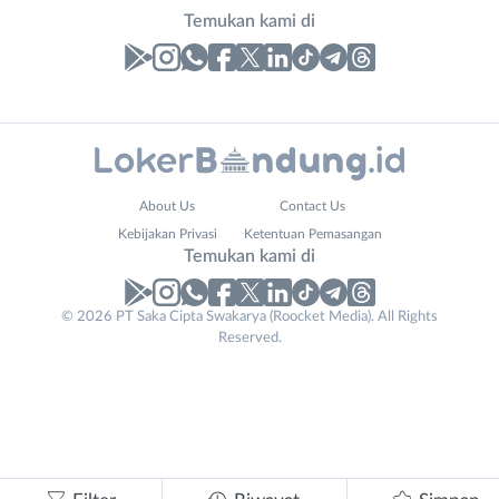
Temukan kami di
Laporan
Lowongan
Administrasi
Bandung
Nama
About Us
Contact Us
Ahli
Barat
Lengkap
*
Kebijakan Privasi
Ketentuan Pemasangan
Gizi
Bebas
Temukan kami di
Ahli
(Remote
Kecantikan
Work)
No. Telp /
© 2026 PT Saka Cipta Swakarya (Roocket Media). All Rights
Analis
Cimahi
Reserved.
Email
WhatsApp
*
*
/
Kab.
Peneliti
Bandung
Kirim kode
Animator
Kota
Apoteker
Bandung
Arsitek
Luar
Tidak
Asisten
Bandung
bisa