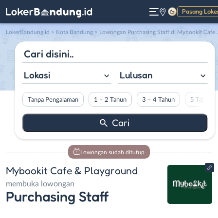
Pasang Loke
Gelap
LokerBandung.id
>
Kota Bandung
> Lowongan Purchasing Staff di Mybookit Cafe & Playground
Lokasi
Lulusan
Tanpa Pengalaman
1 – 2 Tahun
3 – 4 Tahun
5 Tahun L
Lowongan sudah ditutup
Mybookit Cafe & Playground
membuka lowongan
Purchasing Staff