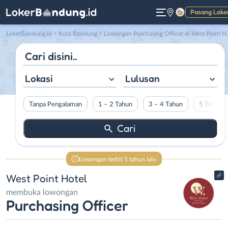
Pasang Loke
Gelap
LokerBandung.id
>
Kota Bandung
> Lowongan Purchasing Officer di West Point Hotel
Lokasi
Lulusan
Tanpa Pengalaman
1 – 2 Tahun
3 – 4 Tahun
5 Tahun L
Lowongan terbit 5 tahun lalu
West Point Hotel
membuka lowongan
Purchasing Officer