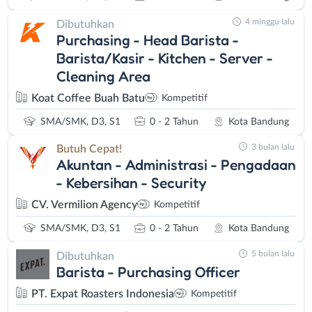
4 minggu lalu
Dibutuhkan
Purchasing - Head Barista -
Barista/Kasir - Kitchen - Server -
Cleaning Area
Koat Coffee Buah Batu
Kompetitif
SMA/SMK, D3, S1
0 - 2 Tahun
Kota Bandung
3 bulan lalu
Butuh Cepat!
Akuntan - Administrasi - Pengadaan
- Kebersihan - Security
CV. Vermilion Agency
Kompetitif
SMA/SMK, D3, S1
0 - 2 Tahun
Kota Bandung
5 bulan lalu
Dibutuhkan
Barista - Purchasing Officer
PT. Expat Roasters Indonesia
Kompetitif