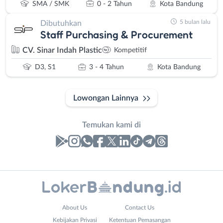
SMA / SMK
0 - 2 Tahun
Kota Bandung
5 bulan lalu
Dibutuhkan
Staff Purchasing & Procurement
CV. Sinar Indah Plastic
Kompetitif
D3, S1
3 - 4 Tahun
Kota Bandung
Lowongan Lainnya
Temukan kami di
Laporan
Lowongan
Administrasi
Bandung
Nama
About Us
Contact Us
Ahli
Barat
Lengkap
*
Kebijakan Privasi
Ketentuan Pemasangan