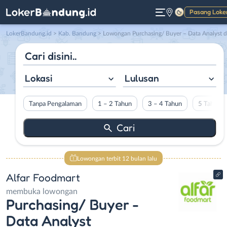
Pasang Loke
Gelap
LokerBandung.id
>
Kab. Bandung
> Lowongan Purchasing/ Buyer – Data Analyst di Alfar Foodmar
Lokasi
Lulusan
Tanpa Pengalaman
1 – 2 Tahun
3 – 4 Tahun
5 Tahun L
Lowongan terbit 12 bulan lalu
Alfar Foodmart
membuka lowongan
Purchasing/ Buyer -
Data Analyst