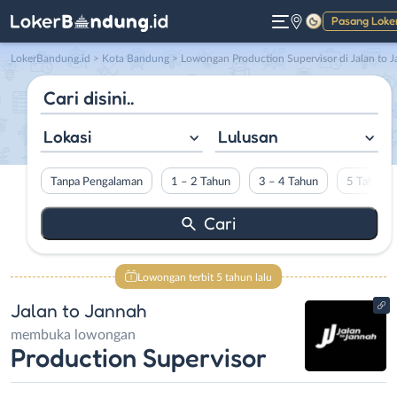
Pasang Loke
Gelap
LokerBandung.id
>
Kota Bandung
> Lowongan Production Supervisor di Jalan to Janna
Lokasi
Lulusan
Tanpa Pengalaman
1 – 2 Tahun
3 – 4 Tahun
5 Tahun L
Lowongan terbit 5 tahun lalu
Jalan to Jannah
membuka lowongan
Production Supervisor