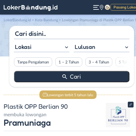
Pasang Loke
Gelap
LokerBandung.id
>
Kota Bandung
> Lowongan Pramuniaga di Plastik OPP Berlian 
Lokasi
Lulusan
Tanpa Pengalaman
1 – 2 Tahun
3 – 4 Tahun
5 Tahun L
Lowongan terbit 5 tahun lalu
Plastik OPP Berlian 90
membuka lowongan
Pramuniaga