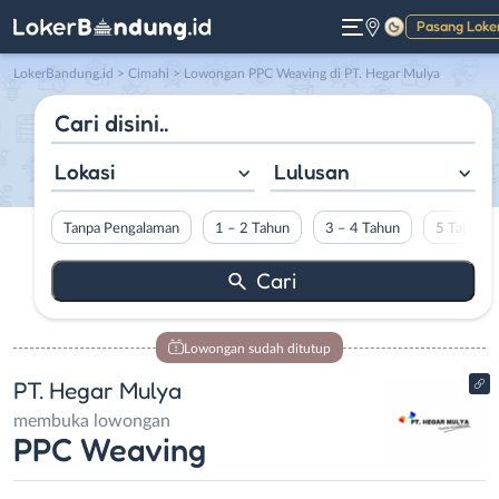
Pasang Loke
Gelap
LokerBandung.id
>
Cimahi
> Lowongan PPC Weaving di PT. Hegar Mulya
Lokasi
Lulusan
Tanpa Pengalaman
1 – 2 Tahun
3 – 4 Tahun
5 Tahun L
Lowongan sudah ditutup
PT. Hegar Mulya
membuka lowongan
PPC Weaving