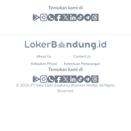
Temukan kami di
Laporan
Lowongan
Administrasi
Bandung
Nama
About Us
Contact Us
Ahli
Barat
Lengkap
*
Kebijakan Privasi
Ketentuan Pemasangan
Gizi
Bebas
Temukan kami di
Ahli
(Remote
Kecantikan
Work)
No. Telp /
© 2026 PT Saka Cipta Swakarya (Roocket Media). All Rights
Analis
Cimahi
Reserved.
Email
WhatsApp
*
*
/
Kab.
Peneliti
Bandung
Kirim kode
Animator
Kota
Apoteker
Bandung
Website
Arsitek
Luar
Tidak
URL
*
Asisten
Bandung