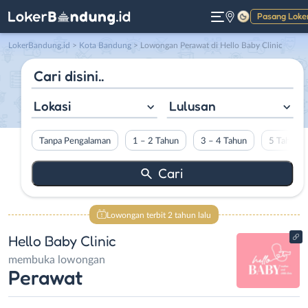
Pasang Loke
Gelap
LokerBandung.id
>
Kota Bandung
> Lowongan Perawat di Hello Baby Clinic
Lokasi
Lulusan
Tanpa Pengalaman
1 – 2 Tahun
3 – 4 Tahun
5 Tahun L
Lowongan terbit 2 tahun lalu
Hello Baby Clinic
membuka lowongan
Perawat