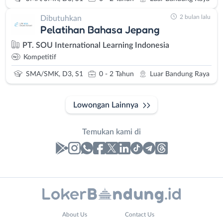
2 bulan lalu
Dibutuhkan
Pelatihan Bahasa Jepang
PT. SOU International Learning Indonesia
Kompetitif
SMA/SMK, D3, S1
0 - 2 Tahun
Luar Bandung Raya
Lowongan Lainnya
Temukan kami di
Laporan
Lowongan
Administrasi
Bandung
Nama
About Us
Contact Us
Ahli
Barat
Lengkap
*