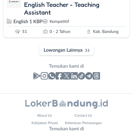
English Teacher - Teaching
Assistant
English 1 KBP
Kompetitif
S1
0 - 2 Tahun
Kab. Bandung
Lowongan Lainnya
Temukan kami di
Laporan
Lowongan
Administrasi
Bandung
Nama
About Us
Contact Us
Ahli
Barat
Lengkap
*
Kebijakan Privasi
Ketentuan Pemasangan
Gizi
Bebas
Temukan kami di
Ahli
(Remote