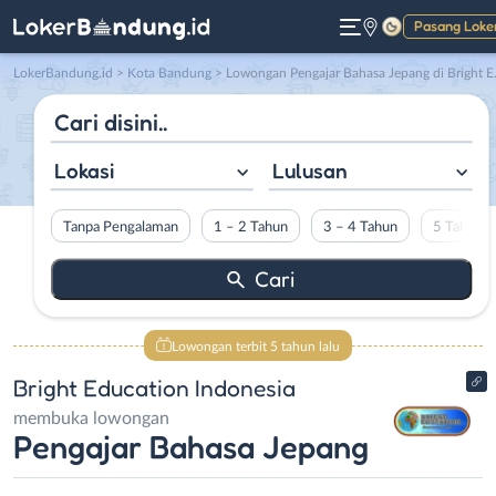
Pasang Loke
Gelap
LokerBandung.id
>
Kota Bandung
> Lowongan Pengajar Bahasa Jepang di Bright Education Indonesia
Lokasi
Lulusan
Tanpa Pengalaman
1 – 2 Tahun
3 – 4 Tahun
5 Tahun L
Lowongan terbit 5 tahun lalu
Bright Education Indonesia
membuka lowongan
Pengajar Bahasa Jepang