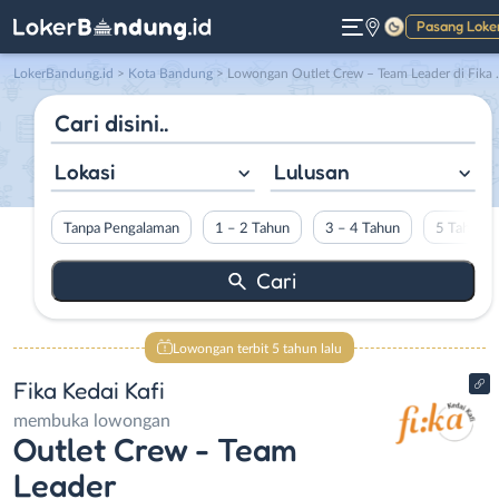
Pasang Loke
Gelap
LokerBandung.id
>
Kota Bandung
> Lowongan Outlet Crew – Team Leader di Fika Kedai Kafi
Lokasi
Lulusan
Tanpa Pengalaman
1 – 2 Tahun
3 – 4 Tahun
5 Tahun L
Lowongan terbit 5 tahun lalu
Fika Kedai Kafi
membuka lowongan
Outlet Crew - Team
Leader