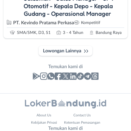
Otomotif - Kepala Depo - Kepala
Gudang - Operasional Manager
PT. Kevindo Pratama Perkasa
Kompetitif
SMA/SMK, D3, S1
3 - 4 Tahun
Bandung Raya
Lowongan Lainnya
Temukan kami di
Laporan
Lowongan
Administrasi
Bandung
Nama
About Us
Contact Us
Ahli
Barat
Lengkap
*
Kebijakan Privasi
Ketentuan Pemasangan
Gizi
Bebas
Temukan kami di