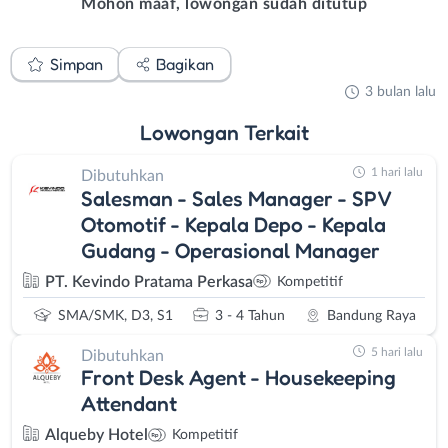
Mohon maaf, lowongan sudah ditutup
Simpan
Bagikan
3 bulan lalu
Lowongan
Terkait
1 hari lalu
Dibutuhkan
Salesman - Sales Manager - SPV
Otomotif - Kepala Depo - Kepala
Gudang - Operasional Manager
PT. Kevindo Pratama Perkasa
Kompetitif
SMA/SMK, D3, S1
3 - 4 Tahun
Bandung Raya
5 hari lalu
Dibutuhkan
Front Desk Agent - Housekeeping
Attendant
Alqueby Hotel
Kompetitif