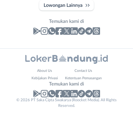
Lowongan Lainnya
Temukan kami di
Laporan
Lowongan
Administrasi
Bandung
Nama
About Us
Contact Us
Ahli
Barat
Lengkap
*
Kebijakan Privasi
Ketentuan Pemasangan
Gizi
Bebas
Temukan kami di
Ahli
(Remote
Kecantikan
Work)
No. Telp /
© 2026 PT Saka Cipta Swakarya (Roocket Media). All Rights
Analis
Cimahi
Reserved.
Email
WhatsApp
*
*
/
Kab.
Peneliti
Bandung
Kirim kode
Animator
Kota
Apoteker
Bandung