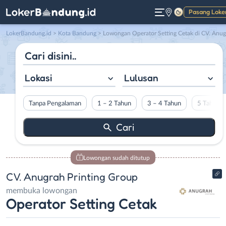
Pasang Loke
Gelap
LokerBandung.id
>
Kota Bandung
> Lowongan Operator Setting Cetak di CV. Anugrah Printing Group
Lokasi
Lulusan
Tanpa Pengalaman
1 – 2 Tahun
3 – 4 Tahun
5 Tahun L
Lowongan sudah ditutup
CV. Anugrah Printing Group
membuka lowongan
Operator Setting Cetak