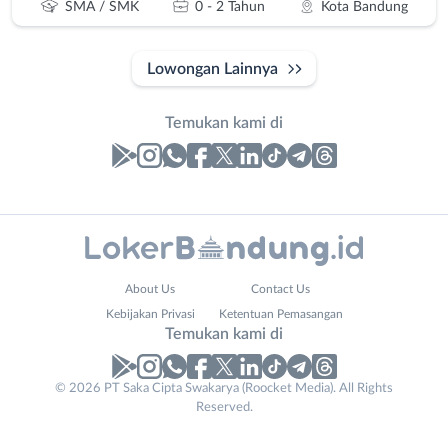
SMA / SMK
0 - 2 Tahun
Kota Bandung
Lowongan Lainnya
Temukan kami di
Laporan
Lowongan
Administrasi
Bandung
Nama
About Us
Contact Us
Ahli
Barat
Lengkap
*
Kebijakan Privasi
Ketentuan Pemasangan
Gizi
Bebas
Temukan kami di
Ahli
(Remote
Kecantikan
Work)
Phone
No. Telp /
© 2026 PT Saka Cipta Swakarya (Roocket Media). All Rights
Analis
Cimahi
Reserved.
Number
Email
WhatsApp
*
*
*
/
Kab.
Peneliti
Bandung