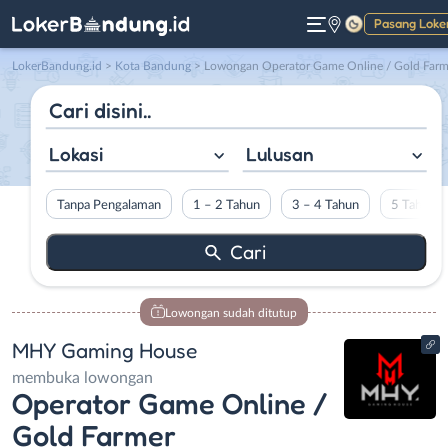
Pasang Loke
Gelap
LokerBandung.id
>
Kota Bandung
> Lowongan Operator Game Online / Gold Farmer di MHY Gaming Hous
Lokasi
Lulusan
Tanpa Pengalaman
1 – 2 Tahun
3 – 4 Tahun
5 Tahun L
Lowongan sudah ditutup
MHY Gaming House
membuka lowongan
Operator Game Online /
Gold Farmer