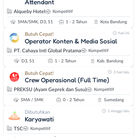
Attendant
Alqueby Hotel
Kompetitif
SMA/SMK, D3, S1
1 - 2 Tahun
Kota Bandung
hari ini
Butuh Cepat!
Operator Konten & Media Sosial
PT. Cahaya Inti Global Pratama
Kompetitif
D3, S1
1 - 2 Tahun
Kab. Bandung
3 hari lalu
Butuh Cepat!
Crew Operasional (Full Time)
PREKSU (Ayam Geprek dan Susu)
Kompetitif
SMA / SMK
0 - 2 Tahun
Sumedang
1 minggu lalu
Dibutuhkan
Karyawati
TSC
Kompetitif