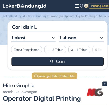
Pasang Loke
Gelap
LokerBandung.id
>
Kota Bandung
> Lowongan Operator Digital Printing di Mitra Graphi
Lokasi
Lulusan
Tanpa Pengalaman
1 – 2 Tahun
3 – 4 Tahun
5 Tahun L
Lowongan terbit 3 tahun lalu
Mitra Graphia
membuka lowongan
Operator Digital Printing