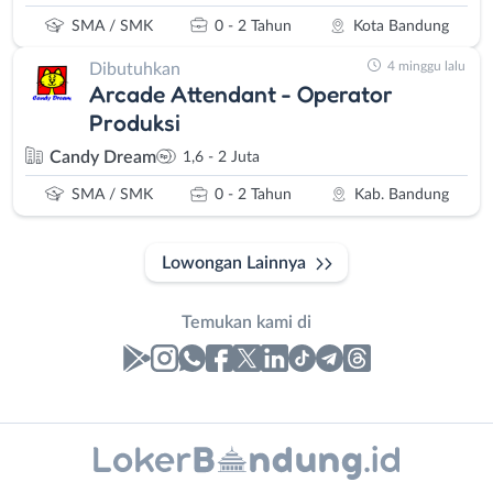
SMA / SMK
0 - 2 Tahun
Kota Bandung
4 minggu lalu
Dibutuhkan
Arcade Attendant - Operator
Produksi
Candy Dream
1,6 - 2 Juta
SMA / SMK
0 - 2 Tahun
Kab. Bandung
Lowongan Lainnya
Temukan kami di
Laporan
Lowongan
Administrasi
Bandung
Contact