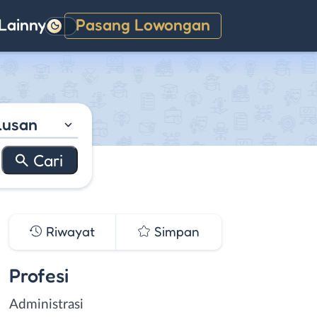
Lainnya
Pasang Lowongan
Gelap
lusan
Riwayat
Simpan
Profesi
Administrasi