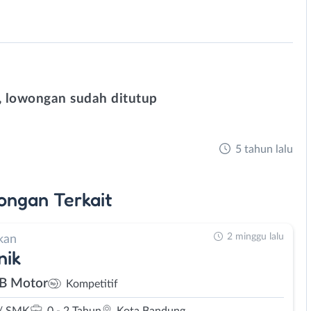
 lowongan sudah ditutup
5 tahun lalu
ongan
Terkait
2 minggu lalu
kan
nik
IB Motor
Kompetitif
/ SMK
0 - 2 Tahun
Kota Bandung