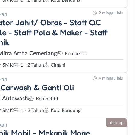
2 minggu lalu
kan
tor Jahit/ Obras - Staff QC
e - Staff Pola & Maker - Staff
nik
Mitra Artha Cemerlang
Kompetitif
/ SMK
1 - 2 Tahun
Cimahi
4 minggu lalu
kan
Carwash & Ganti Oli
 Autowash
Kompetitif
/ SMK
1 - 2 Tahun
Kota Bandung
ditutup
kan
ik Mobil - Mekanik Moge