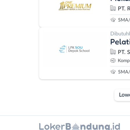
PT. 
SMA/
Dibutuh
Pelat
PT. 
Kompe
SMA/
Low
Laporan
Lowongan