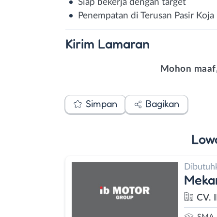
Siap bekerja dengan target
Penempatan di Terusan Pasir Koja
Kirim
Lamaran
Mohon maaf,
Simpan
Bagikan
Low
Dibutuh
Meka
CV. 
SMA 