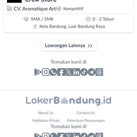
CV. Aromatique Art
Kompetitif
SMA / SMK
0 - 2 Tahun
Kota Bandung, Luar Bandung Raya
Lowongan Lainnya
Temukan kami di
Laporan
Lowongan
Administrasi
Bandung
Nama
About Us
Contact Us
Ahli
Barat
Lengkap
*
Kebijakan Privasi
Ketentuan Pemasangan
Gizi
Bebas
Temukan kami di
Ahli
(Remote