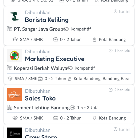
SMA/SMK, D3, S1
0 - 2 Tahun
Kota Bandung
hari ini
Dibutuhkan
Barista Keliling
PT. Sanger Jaya Group
Kompetitif
SMA / SMK
0 - 2 Tahun
Kota Bandung
1 hari lalu
Dibutuhkan
Marketing Executive
Koperasi Berkah Waluya
Kompetitif
SMA / SMK
0 - 2 Tahun
Kota Bandung, Bandung Barat
2 hari lalu
Dibutuhkan
Sales Toko
Sumber Lighting Bandung
1,5 - 2 Juta
SMA / SMK
0 - 2 Tahun
Kota Bandung
hari ini
Dibutuhkan
Crew Store