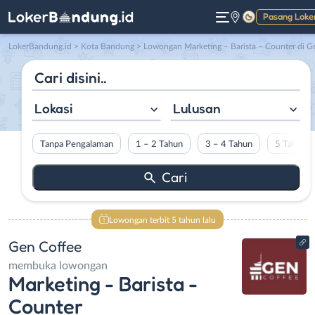
Pasang Loke
Gelap
LokerBandung.id
>
Kota Bandung
> Lowongan Marketing – Barista – Counter di Gen Coffe
Lokasi
Lulusan
Tanpa Pengalaman
1 – 2 Tahun
3 – 4 Tahun
5 Tahun L
Lowongan terbit 5 tahun lalu
Gen Coffee
membuka lowongan
Marketing - Barista -
Counter