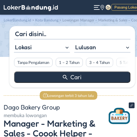
Pasang Loke
Gelap
LokerBandung.id
>
Kota Bandung
> Lowongan Manager – Marketing & Sales – Coook Helper – Barista di Dago Bakery Grou
Lokasi
Lulusan
Tanpa Pengalaman
1 – 2 Tahun
3 – 4 Tahun
5 Tahun L
Lowongan terbit 3 tahun lalu
Dago Bakery Group
membuka lowongan
Manager - Marketing &
Sales - Coook Helper -