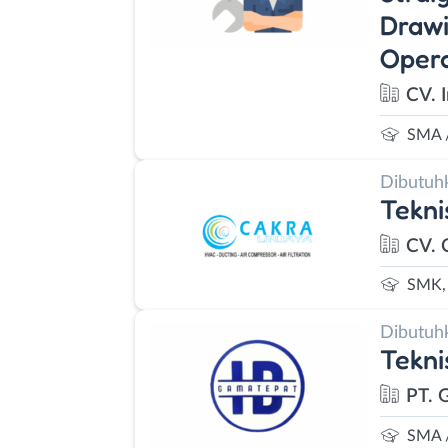
Drawi
Opera
CV. 
SMA 
Dibutuh
Tekni
CV. 
SMK, 
Dibutuh
Tekni
PT. 
SMA 