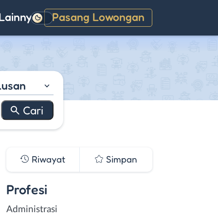
Lainnya
Pasang Lowongan
Gelap
lusan
Riwayat
Simpan
Profesi
Administrasi