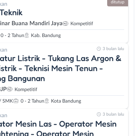
ditutup
kan
 Teknik
Sinar Buana Mandiri Jaya
Kompetitif
0 - 2 Tahun
Kab. Bandung
3 bulan lalu
kan
latur Listrik - Tukang Las Argon &
istrik - Teknisi Mesin Tenun -
ng Bangunan
BJP
Kompetitif
/ SMK
0 - 2 Tahun
Kota Bandung
3 bulan lalu
kan
tor Mesin Las - Operator Mesin
ghtening - Operator Mesin