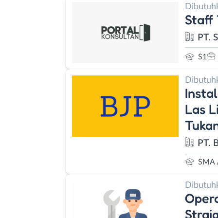
Dibutuh
Staff
PT. 
S1
Dibutuh
Insta
Las L
Tuka
PT. 
SMA 
Dibutuh
Opera
Strai