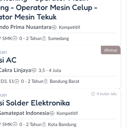
ng - Operator Mesin Celup -
tor Mesin Tekuk
Indo Prima Nusantara
Kompetitif
/ SMK
0 - 2 Tahun
Sumedang
ditutup
kan
si AC
Cakra Linjaya
3,5 - 4 Juta
D3, S1
0 - 2 Tahun
Bandung Barat
4 bulan lalu
kan
si Solder Elektronika
Gamatepat Indonesia
Kompetitif
/ SMK
0 - 2 Tahun
Kota Bandung