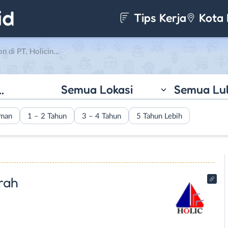
Tips Kerja
Kota 
olicindo Dasa Anugerah
Semua Lokasi
Semua Lu
aman
1 – 2 Tahun
3 – 4 Tahun
5 Tahun Lebih
rah