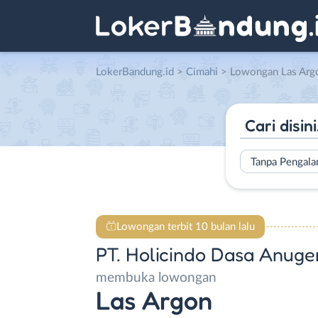
LokerBandung.id
>
Cimahi
> Lowongan Las Argon di PT. H
Tanpa Pengal
Lowongan terbit 10 bulan lalu
PT. Holicindo Dasa Anuge
membuka lowongan
Las Argon