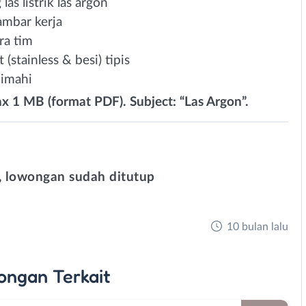
s listrik las argon
mbar kerja
ra tim
(stainless & besi) tipis
imahi
ax 1 MB (format PDF). Subject: “Las Argon”.
 lowongan sudah ditutup
10 bulan lalu
ongan
Terkait