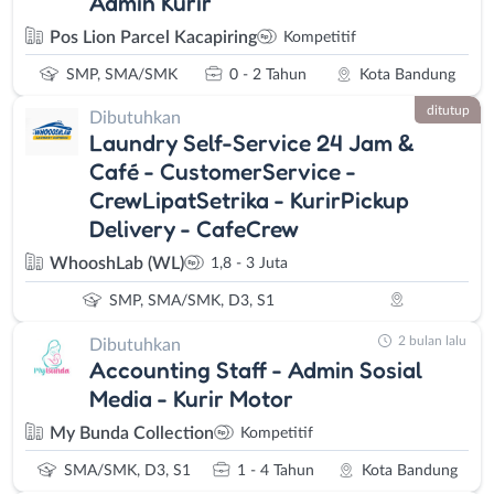
Admin Kurir
Pos Lion Parcel Kacapiring
Kompetitif
SMP, SMA/SMK
0 - 2 Tahun
Kota Bandung
ditutup
Dibutuhkan
Laundry Self-Service 24 Jam &
Café - CustomerService -
CrewLipatSetrika - KurirPickup
Delivery - CafeCrew
WhooshLab (WL)
1,8 - 3 Juta
SMP, SMA/SMK, D3, S1
2 bulan lalu
Dibutuhkan
Accounting Staff - Admin Sosial
Media - Kurir Motor
My Bunda Collection
Kompetitif
SMA/SMK, D3, S1
1 - 4 Tahun
Kota Bandung