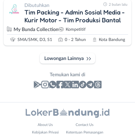
2 bulan lalu
Dibutuhkan
Tim Packing - Admin Sosial Media -
Kurir Motor - Tim Produksi Bantal
My Bunda Collection
Kompetitif
SMA/SMK, D3, S1
0 - 2 Tahun
Kota Bandung
Lowongan Lainnya
Temukan kami di
Laporan
Lowongan
Administrasi
Bandung
Nama
About Us
Contact Us
Ahli
Barat
Lengkap
*
Kebijakan Privasi
Ketentuan Pemasangan
Gizi
Bebas