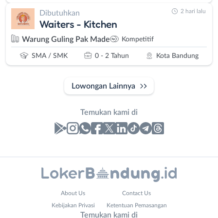
2 hari lalu
Dibutuhkan
Waiters - Kitchen
Warung Guling Pak Made
Kompetitif
SMA / SMK
0 - 2 Tahun
Kota Bandung
Lowongan Lainnya
Temukan kami di
Laporan
Lowongan
Administrasi
Bandung
Website
Nama
About Us
Contact Us
Ahli
Barat
URL
Lengkap
*
*
Kebijakan Privasi
Ketentuan Pemasangan
Gizi
Bebas
Temukan kami di