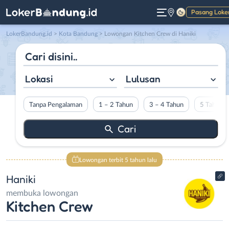
Pasang Loke
Gelap
LokerBandung.id
>
Kota Bandung
> Lowongan Kitchen Crew di Haniki
Lokasi
Lulusan
Tanpa Pengalaman
1 – 2 Tahun
3 – 4 Tahun
5 Tahun L
Lowongan terbit 5 tahun lalu
Haniki
membuka lowongan
Kitchen Crew