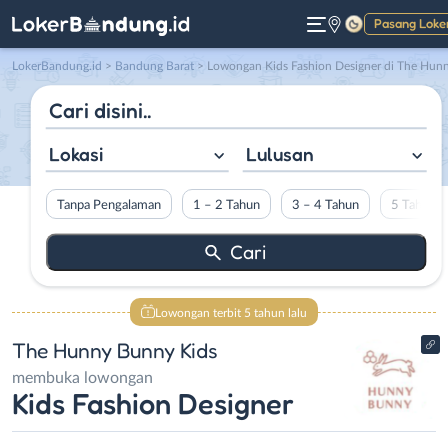
Pasang Loke
Gelap
LokerBandung.id
>
Bandung Barat
> Lowongan Kids Fashion Designer di The Hunny Bunny Kid
Lokasi
Lulusan
Tanpa Pengalaman
1 – 2 Tahun
3 – 4 Tahun
5 Tahun L
Lowongan terbit 5 tahun lalu
The Hunny Bunny Kids
membuka lowongan
Kids Fashion Designer