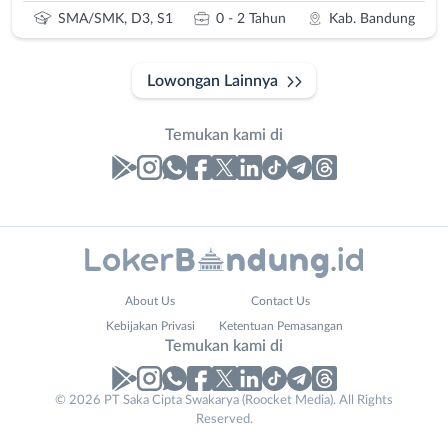
SMA/SMK, D3, S1
0 - 2 Tahun
Kab. Bandung
Lowongan Lainnya
Temukan kami di
Laporan
Lowongan
Administrasi
Bandung
Nama
About Us
Contact Us
Ahli
Barat
Lengkap
*
Kebijakan Privasi
Ketentuan Pemasangan
Gizi
Bebas
Temukan kami di
Ahli
(Remote
Kecantikan
Work)
No. Telp /
© 2026 PT Saka Cipta Swakarya (Roocket Media). All Rights
Analis
Cimahi
Reserved.
Email
WhatsApp
*
*
/
Kab.