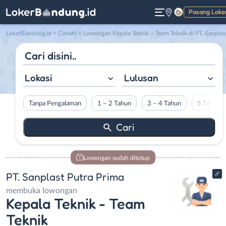
Pasang Loke
Gelap
LokerBandung.id
>
Cimahi
> Lowongan Kepala Teknik – Team Teknik di PT. Sanplast Putra Prim
Lokasi
Lulusan
Tanpa Pengalaman
1 – 2 Tahun
3 – 4 Tahun
5 Tahun L
Lowongan sudah ditutup
PT. Sanplast Putra Prima
membuka lowongan
Kepala Teknik - Team
Teknik