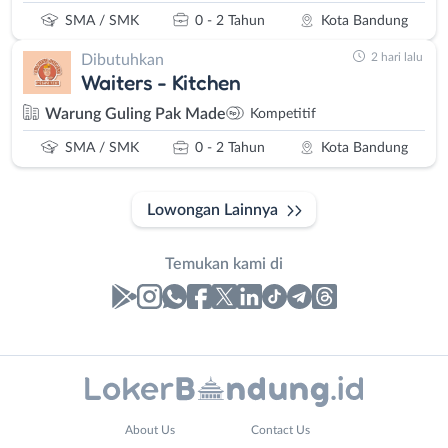
SMA / SMK
0 - 2 Tahun
Kota Bandung
2 hari lalu
Dibutuhkan
Waiters - Kitchen
Warung Guling Pak Made
Kompetitif
SMA / SMK
0 - 2 Tahun
Kota Bandung
Lowongan Lainnya
Temukan kami di
Laporan
Lowongan
Administrasi
Bandung
Email
Nama
*
About Us
Contact Us
Ahli
Barat
Lengkap
*