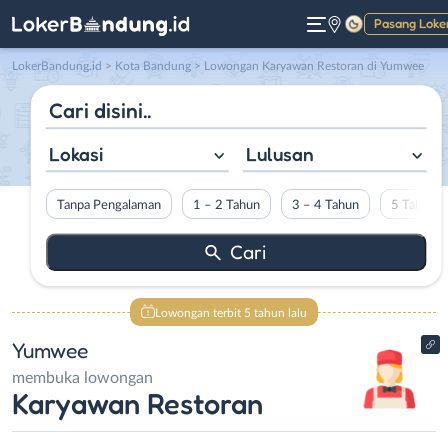
Pasang Loke
Gelap
LokerBandung.id
>
Kota Bandung
> Lowongan Karyawan Restoran di Yumwee
Lokasi
Lulusan
Tanpa Pengalaman
1 – 2 Tahun
3 – 4 Tahun
5 Tahun L
Lowongan terbit 5 tahun lalu
Yumwee
membuka lowongan
Karyawan Restoran