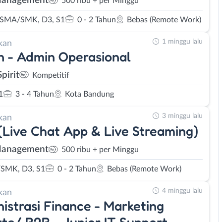
Management
500 ribu + per Minggu
 SMA/SMK, D3, S1
0 - 2 Tahun
Bebas (Remote Work)
1 minggu lalu
kan
 - Admin Operasional
pirit
Kompetitif
1
3 - 4 Tahun
Kota Bandung
3 minggu lalu
kan
(Live Chat App & Live Streaming)
Management
500 ribu + per Minggu
SMK, D3, S1
0 - 2 Tahun
Bebas (Remote Work)
4 minggu lalu
kan
istrasi Finance - Marketing
iate/ B2B - Junior IT Support