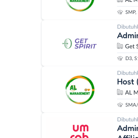
AL 
SMP,
Dibutuh
Admin
Get S
D3, S
Dibutuh
Host 
AL 
SMA/
Dibutuh
Admin
Affil