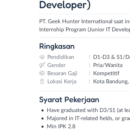
Developer)
PT. Geek Hunter International saat i
Internship Program (Junior IT Develop
Ringkasan
:
Pendidikan
D1-D3 & S1/D
:
Gender
Pria/Wanita
:
Besaran Gaji
Kompetitif
:
Lokasi Kerja
Kota Bandung, 
Syarat
Pekerjaan
Have graduated with D3/S1 (at lea
Majored in IT-related fields, or 
Min IPK 2.8