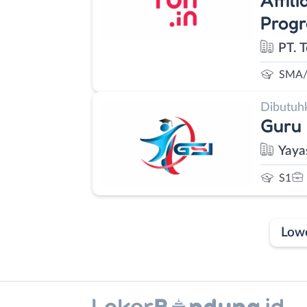
Prog
PT. 
SMA/
Dibutuh
Guru
Yaya
S1
Low
Laporan