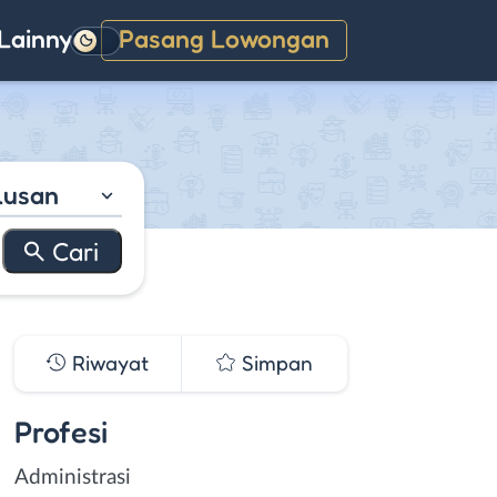
Lainnya
Pasang Lowongan
Gelap
lusan
Riwayat
Simpan
Profesi
Administrasi