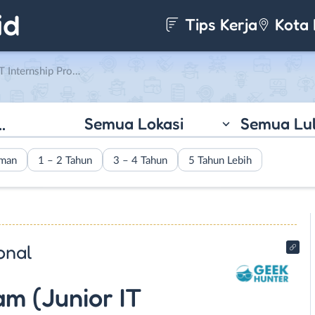
Tips Kerja
Kota 
IT Developer) di PT. Geek Hunter International
Semua Lokasi
Semua Lu
aman
1 – 2 Tahun
3 – 4 Tahun
5 Tahun Lebih
onal
am (Junior IT