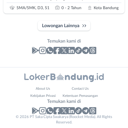
SMA/SMK, D3, S1
0 - 2 Tahun
Kota Bandung
Lowongan Lainnya
Temukan kami di
Laporan
Lowongan
Administrasi
Bandung
Nama
About Us
Contact Us
Ahli
Barat
Lengkap
*
Kebijakan Privasi
Ketentuan Pemasangan
Gizi
Bebas
Temukan kami di
Ahli
(Remote
Kecantikan
Work)
No. Telp /
© 2026 PT Saka Cipta Swakarya (Roocket Media). All Rights
Analis
Cimahi
Reserved.
Email
WhatsApp
*
*
/
Kab.