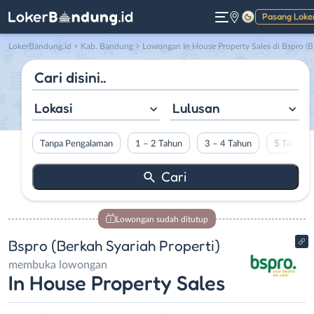
Pasang Loke
Gelap
LokerBandung.id
>
Kab. Bandung
> Lowongan In House Property Sales di Bspro (Berkah Syariah Properti)
Lokasi
Lulusan
Tanpa Pengalaman
1 – 2 Tahun
3 – 4 Tahun
5 Tahun L
Lowongan sudah ditutup
Bspro (Berkah Syariah Properti)
membuka lowongan
In House Property Sales