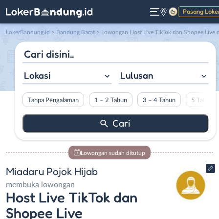
Pasang Loke
Gelap
LokerBandung.id
>
Bandung Barat
> Lowongan Host Live TikTok dan Shopee Live di Miadaru Pojok Hija
Lokasi
Lulusan
Tanpa Pengalaman
1 – 2 Tahun
3 – 4 Tahun
5 Tahun L
Lowongan sudah ditutup
Miadaru Pojok Hijab
membuka lowongan
Host Live TikTok dan
Shopee Live