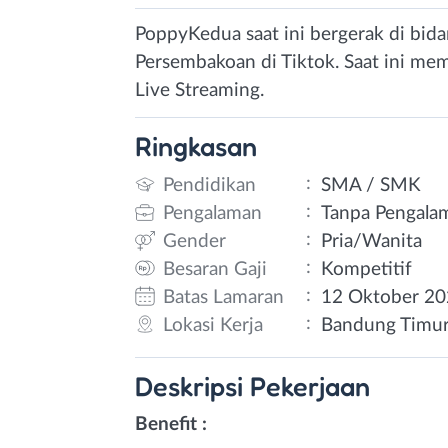
PoppyKedua saat ini bergerak di bid
Persembakoan di Tiktok. Saat ini me
Live Streaming.
Ringkasan
:
Pendidikan
SMA / SMK
:
Pengalaman
Tanpa Pengala
:
Gender
Pria/Wanita
:
Besaran Gaji
Kompetitif
:
Batas Lamaran
12 Oktober 2
:
Lokasi Kerja
Bandung Timur
Deskripsi
Pekerjaan
Benefit :