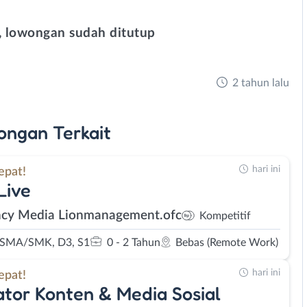
 lowongan sudah ditutup
2 tahun lalu
ongan
Terkait
hari ini
epat!
Live
cy Media Lionmanagement.ofc
Kompetitif
 SMA/SMK, D3, S1
0 - 2 Tahun
Bebas (Remote Work)
hari ini
epat!
tor Konten & Media Sosial