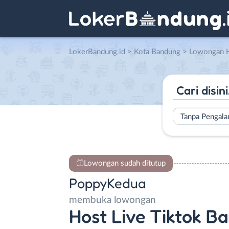
LokerBandung.id
>
Kota Bandung
> Lowongan Host Live Tikto
Tanpa Pengal
Lowongan sudah ditutup
PoppyKedua
membuka lowongan
Host Live Tiktok B