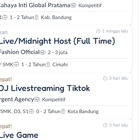
Cahaya Inti Global Pratama
Kompetitif
1
1 - 2 Tahun
Kab. Bandung
1 minggu lalu
kan
Live/Midnight Host (Full Time)
Fashion Official
2 - 3 juta
/ SMK
1 - 2 Tahun
Cimahi
3 hari lalu
epat!
DJ Livestreaming Tiktok
rgent Agency
Kompetitif
SMK, D3, S1
0 - 2 Tahun
Kota Bandung
3 hari lalu
epat!
 Live Game