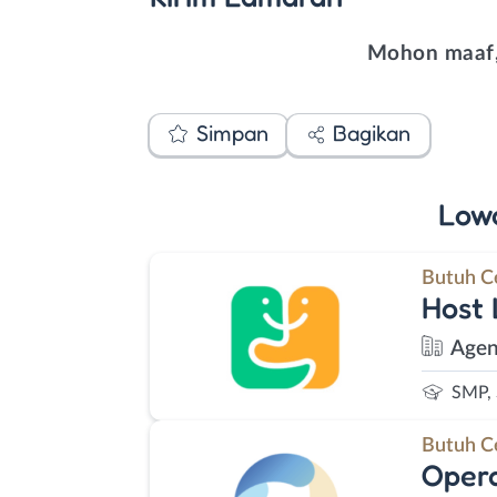
Mohon maaf,
Simpan
Bagikan
Low
Butuh C
Host 
Agen
SMP,
Butuh C
Opera