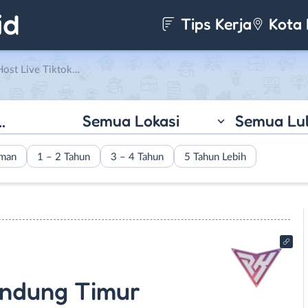
Tips Kerja
Kota 
k Bandung Timur di PoppyKedua
Semua Lokasi
Semua Lu
aman
1 – 2 Tahun
3 – 4 Tahun
5 Tahun Lebih
andung Timur