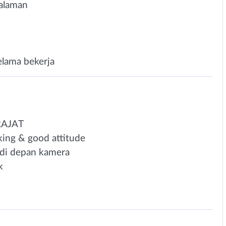
galaman
selama bekerja
RAJAT
ing & good attitude
i di depan kamera
k