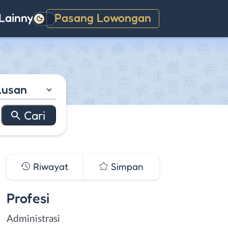
Lainnya
Pasang Lowongan
Gelap
lusan
Riwayat
Simpan
Profesi
Administrasi