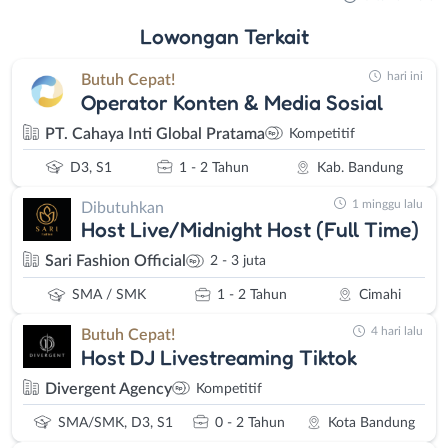
Lowongan
Terkait
hari ini
Butuh Cepat!
Operator Konten & Media Sosial
PT. Cahaya Inti Global Pratama
Kompetitif
D3, S1
1 - 2 Tahun
Kab. Bandung
1 minggu lalu
Dibutuhkan
Host Live/Midnight Host (Full Time)
Sari Fashion Official
2 - 3 juta
SMA / SMK
1 - 2 Tahun
Cimahi
4 hari lalu
Butuh Cepat!
Host DJ Livestreaming Tiktok
Divergent Agency
Kompetitif
SMA/SMK, D3, S1
0 - 2 Tahun
Kota Bandung