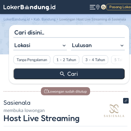
Pasang Loke
Gelap
LokerBandung.id
>
Kab. Bandung
> Lowongan Host Live Streaming di Sasienala
Lokasi
Lulusan
Tanpa Pengalaman
1 – 2 Tahun
3 – 4 Tahun
5 Tahun L
Lowongan sudah ditutup
Sasienala
membuka lowongan
Host Live Streaming