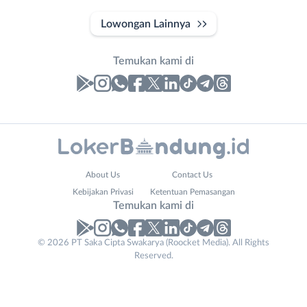
Lowongan Lainnya
Temukan kami di
Laporan
Lowongan
Administrasi
Bandung
Nama
About Us
Contact Us
Ahli
Barat
Lengkap
*
Kebijakan Privasi
Ketentuan Pemasangan
Gizi
Bebas
Temukan kami di
Ahli
(Remote
Kecantikan
Work)
No. Telp /
© 2026 PT Saka Cipta Swakarya (Roocket Media). All Rights
Analis
Cimahi
Reserved.
Email
WhatsApp
*
*
/
Kab.
Peneliti
Bandung
Kirim kode
Animator
Kota