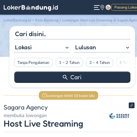
Pasang Loke
Gelap
LokerBandung.id
>
Kota Bandung
> Lowongan Host Live Streaming di Sagara Age
Lokasi
Lulusan
Tanpa Pengalaman
1 – 2 Tahun
3 – 4 Tahun
5 Tahun L
Lowongan terbit 10 bulan lalu
Sagara Agency
membuka lowongan
Host Live Streaming