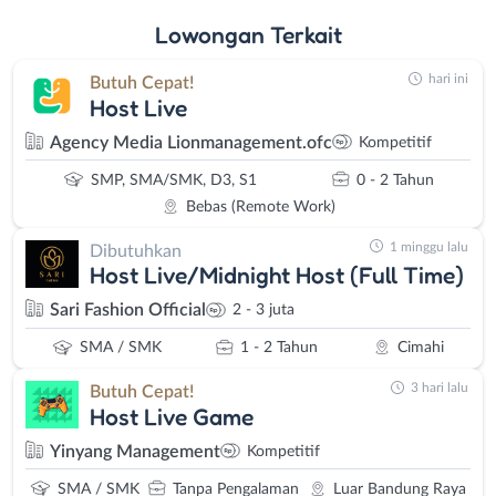
Lowongan
Terkait
hari ini
Butuh Cepat!
Host Live
Agency Media Lionmanagement.ofc
Kompetitif
SMP, SMA/SMK, D3, S1
0 - 2 Tahun
Bebas (Remote Work)
1 minggu lalu
Dibutuhkan
Host Live/Midnight Host (Full Time)
Sari Fashion Official
2 - 3 juta
SMA / SMK
1 - 2 Tahun
Cimahi
3 hari lalu
Butuh Cepat!
Host Live Game
Yinyang Management
Kompetitif
SMA / SMK
Tanpa Pengalaman
Luar Bandung Raya