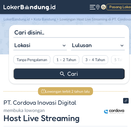
Pasang Loke
Gelap
LokerBandung.id
>
Kota Bandung
> Lowongan Host Live Streaming di PT. Cordova Inovasi Digita
Lokasi
Lulusan
Tanpa Pengalaman
1 – 2 Tahun
3 – 4 Tahun
5 Tahun L
Lowongan terbit 2 tahun lalu
PT. Cordova Inovasi Digital
membuka lowongan
Host Live Streaming