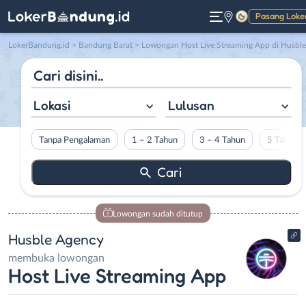
Pasang Loke
Gelap
LokerBandung.id
>
Bandung Barat
> Lowongan Host Live Streaming App di Husble Agenc
Lokasi
Lulusan
Tanpa Pengalaman
1 – 2 Tahun
3 – 4 Tahun
5 Tahun L
Lowongan sudah ditutup
Husble Agency
membuka lowongan
Host Live Streaming App