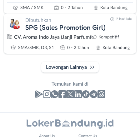
SMA / SMK
0 - 2 Tahun
Kota Bandung
2 hari lalu
Dibutuhkan
SPG (Sales Promotion Girl)
CV. Aroma Indo Jaya (Janji Parfum)
Kompetitif
SMA/SMK, D3, S1
0 - 2 Tahun
Kota Bandung
Lowongan Lainnya
Temukan kami di
Laporan
Lowongan
Administrasi
Bandung
Nama
About Us
Contact Us
Ahli
Barat