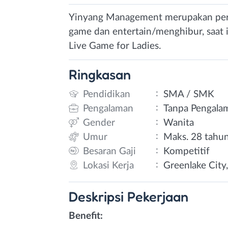
Yinyang Management merupakan perus
game dan entertain/menghibur, saat
Live Game for Ladies.
Ringkasan
:
Pendidikan
SMA / SMK
:
Pengalaman
Tanpa Pengala
:
Gender
Wanita
:
Umur
Maks. 28 tahu
:
Besaran Gaji
Kompetitif
:
Lokasi Kerja
Greenlake City
Deskripsi
Pekerjaan
Benefit: