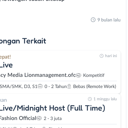
9 bulan lalu
ongan
Terkait
hari ini
epat!
Live
cy Media Lionmanagement.ofc
Kompetitif
 SMA/SMK, D3, S1
0 - 2 Tahun
Bebas (Remote Work)
1 minggu lalu
kan
Live/Midnight Host (Full Time)
Fashion Official
2 - 3 juta