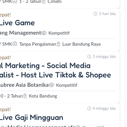
/ SMK
1 - 2 Tahun
Cimahi
3 hari lalu
epat!
 Live Game
ang Management
Kompetitif
/ SMK
Tanpa Pengalaman
Luar Bandung Raya
3 minggu lalu
epat!
al Marketing - Social Media
alist - Host Live Tiktok & Shopee
Aubree Asia Botanika
Kompetitif
0 - 2 Tahun
Kota Bandung
4 minggu lalu
epat!
Live Gaji Mingguan