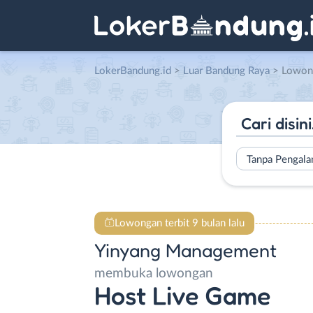
LokerBandung.id
>
Luar Bandung Raya
> Lowongan Host Li
Tanpa Pengal
Lowongan terbit 9 bulan lalu
Yinyang Management
membuka lowongan
Host Live Game