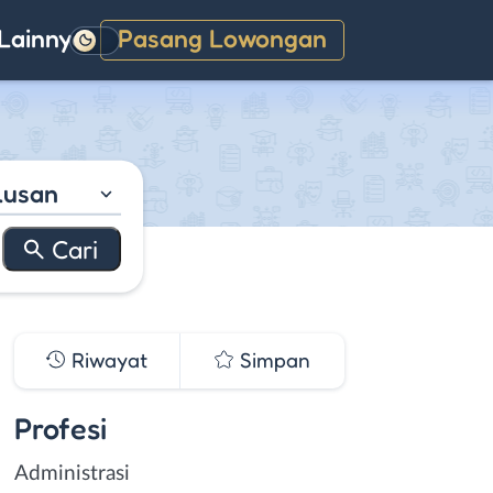
Lainnya
Pasang Lowongan
Gelap
lusan
Riwayat
Simpan
Profesi
Administrasi