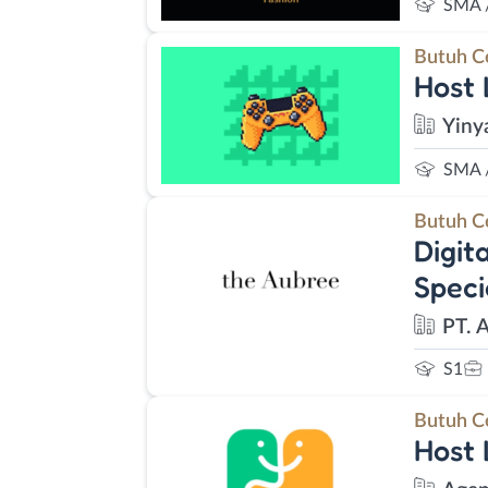
SMA 
Butuh C
Host
Yiny
SMA 
Butuh C
Digit
Speci
PT. 
S1
Butuh C
Host 