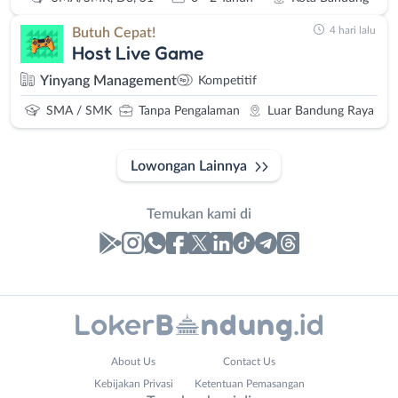
4 hari lalu
Butuh Cepat!
Host Live Game
Yinyang Management
Kompetitif
SMA / SMK
Tanpa Pengalaman
Luar Bandung Raya
Lowongan Lainnya
Temukan kami di
Laporan
Lowongan
Administrasi
Bandung
Nama
About Us
Contact Us
Ahli
Barat
Lengkap
*
Kebijakan Privasi
Ketentuan Pemasangan
Gizi
Bebas