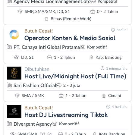
Agency Media Lionmanagement.ofc
Kompetitif
SMP, SMA/SMK, D3, S1
0 - 2 Tahun
Bebas (Remote Work)
hari ini
Butuh Cepat!
Operator Konten & Media Sosial
PT. Cahaya Inti Global Pratama
Kompetitif
D3, S1
1 - 2 Tahun
Kab. Bandung
1 minggu lalu
Dibutuhkan
Host Live/Midnight Host (Full Time)
Sari Fashion Official
2 - 3 juta
SMA / SMK
1 - 2 Tahun
Cimahi
4 hari lalu
Butuh Cepat!
Host DJ Livestreaming Tiktok
Divergent Agency
Kompetitif
SMA/SMK, D3, S1
0 - 2 Tahun
Kota Bandung