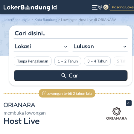
Pasang Loke
Gelap
LokerBandung.id
>
Kota Bandung
> Lowongan Host Live di ORIANARA
Lokasi
Lulusan
Tanpa Pengalaman
1 – 2 Tahun
3 – 4 Tahun
5 Tahun L
Lowongan terbit 2 tahun lalu
ORIANARA
membuka lowongan
Host Live