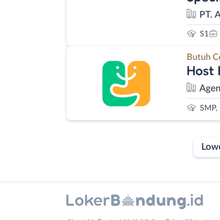
PT. 
S1
Butuh C
Host 
Agen
SMP,
Low
Laporan
Lowongan
Administrasi
Bandung