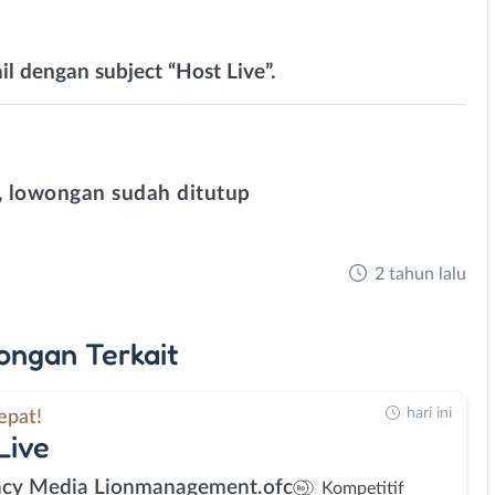
il dengan subject “Host Live”.
 lowongan sudah ditutup
2 tahun lalu
ongan
Terkait
hari ini
epat!
Live
cy Media Lionmanagement.ofc
Kompetitif