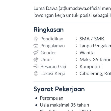
Luma Dawa (at)lumadawa.official menj
lowongan kerja untuk posisi sebagai 
Ringkasan
:
Pendidikan
SMA / SMK
:
Pengalaman
Tanpa Pengala
:
Gender
Wanita
:
Umur
Maks. 35 tahu
:
Besaran Gaji
Kompetitif
:
Lokasi Kerja
Cibolerang, Ko
Syarat
Pekerjaan
Perempuan
Usia maksimal 35 tahun