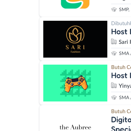
SMP,
Dibutuh
Host 
Sari 
SMA 
Butuh C
Host
Yiny
SMA 
Butuh C
Digit
Speci