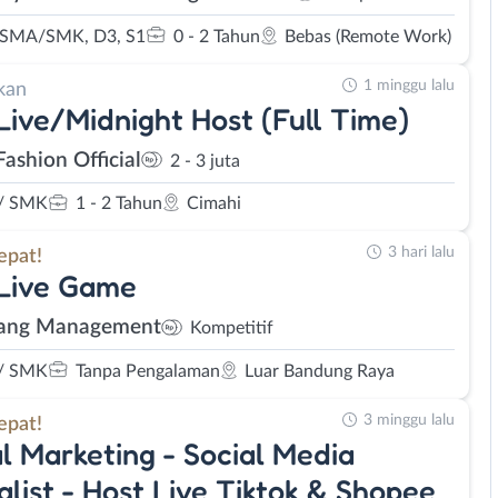
 SMA/SMK, D3, S1
0 - 2 Tahun
Bebas (Remote Work)
1 minggu lalu
kan
Live/Midnight Host (Full Time)
Fashion Official
2 - 3 juta
/ SMK
1 - 2 Tahun
Cimahi
3 hari lalu
epat!
 Live Game
ang Management
Kompetitif
/ SMK
Tanpa Pengalaman
Luar Bandung Raya
3 minggu lalu
epat!
al Marketing - Social Media
alist - Host Live Tiktok & Shopee