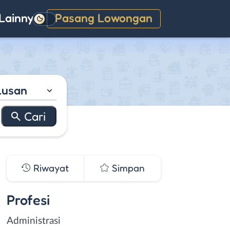
Lainnya
Pasang Lowongan
Gelap
lusan
Riwayat
Simpan
Profesi
Administrasi