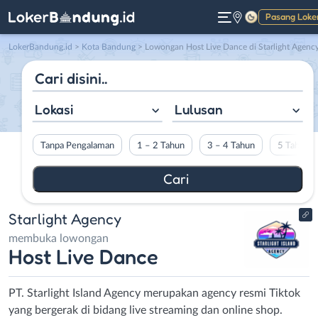
Pasang Loke
Gelap
LokerBandung.id
>
Kota Bandung
> Lowongan Host Live Dance di Starlight Agenc
Lokasi
Lulusan
Tanpa Pengalaman
1 – 2 Tahun
3 – 4 Tahun
5 Tahun L
Starlight Agency
membuka lowongan
Host Live Dance
PT. Starlight Island Agency merupakan agency resmi Tiktok
yang bergerak di bidang live streaming dan online shop.