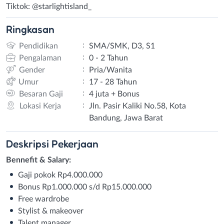
Tiktok: @starlightisland_
Ringkasan
:
Pendidikan
SMA/SMK, D3, S1
:
Pengalaman
0 - 2 Tahun
:
Gender
Pria/Wanita
:
Umur
17 - 28 Tahun
:
Besaran Gaji
4 juta + Bonus
:
Lokasi Kerja
Jln. Pasir Kaliki No.58, Kota
Bandung, Jawa Barat
Deskripsi
Pekerjaan
Bennefit & Salary:
Gaji pokok Rp4.000.000
Bonus Rp1.000.000 s/d Rp15.000.000
Free wardrobe
Stylist & makeover
Talent manager