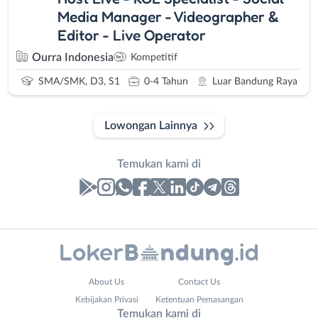
Media Manager - Videographer &
Editor - Live Operator
Ourra Indonesia
Kompetitif
SMA/SMK, D3, S1
0-4 Tahun
Luar Bandung Raya
Lowongan Lainnya
Temukan kami di
Laporan
Lowongan
Administrasi
Bandung
Nama
About Us
Contact Us
Ahli
Barat
Lengkap
*
Kebijakan Privasi
Ketentuan Pemasangan
Gizi
Bebas
Temukan kami di