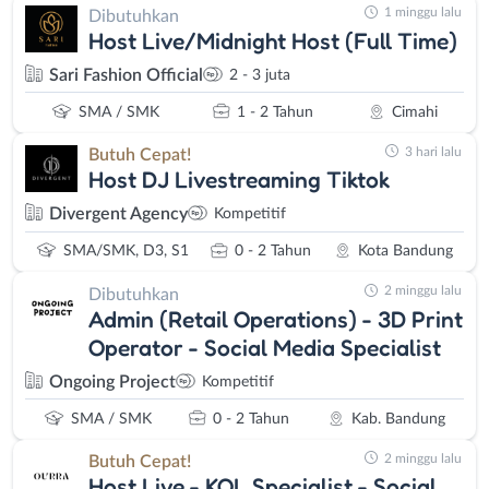
1 minggu lalu
Dibutuhkan
Host Live/Midnight Host (Full Time)
Sari Fashion Official
2 - 3 juta
SMA / SMK
1 - 2 Tahun
Cimahi
3 hari lalu
Butuh Cepat!
Host DJ Livestreaming Tiktok
Divergent Agency
Kompetitif
SMA/SMK, D3, S1
0 - 2 Tahun
Kota Bandung
2 minggu lalu
Dibutuhkan
Admin (Retail Operations) - 3D Print
Operator - Social Media Specialist
Ongoing Project
Kompetitif
SMA / SMK
0 - 2 Tahun
Kab. Bandung
2 minggu lalu
Butuh Cepat!
Host Live - KOL Specialist - Social