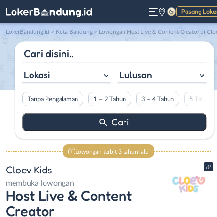
Pasang Loke
Gelap
LokerBandung.id
>
Kota Bandung
> Lowongan Host Live & Content Creator di Cloev Kid
Lokasi
Lulusan
Tanpa Pengalaman
1 – 2 Tahun
3 – 4 Tahun
5 Tahun L
Lowongan terbit 3 tahun lalu
Cloev Kids
membuka lowongan
Host Live & Content
Creator