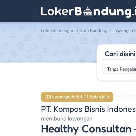
LokerBandung.id
>
Kota Bandung
> Lowongan Healthy Consultan – Marketing
Tanpa Pengal
Lowongan terbit 11 bulan lalu
PT. Kompas Bisnis Indones
membuka lowongan
Healthy Consultan 