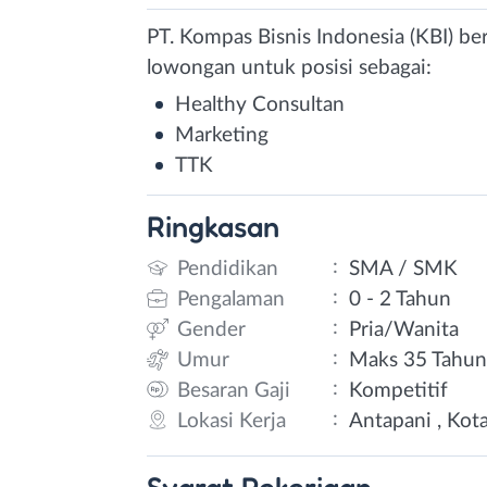
PT. Kompas Bisnis Indonesia (KBI) be
lowongan untuk posisi sebagai:
Healthy Consultan
Marketing
TTK
Ringkasan
:
Pendidikan
SMA / SMK
:
Pengalaman
0 - 2 Tahun
:
Gender
Pria/Wanita
:
Umur
Maks 35 Tahu
:
Besaran Gaji
Kompetitif
:
Lokasi Kerja
Antapani , Kot
Syarat
Pekerjaan