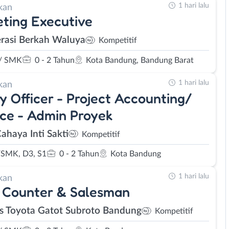
1 hari lalu
kan
ting Executive
rasi Berkah Waluya
Kompetitif
/ SMK
0 - 2 Tahun
Kota Bandung, Bandung Barat
1 hari lalu
kan
y Officer - Project Accounting/
ce - Admin Proyek
ahaya Inti Sakti
Kompetitif
SMK, D3, S1
0 - 2 Tahun
Kota Bandung
1 hari lalu
kan
 Counter & Salesman
s Toyota Gatot Subroto Bandung
Kompetitif