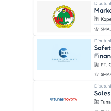
Dibutuh
Marke
Kope
SMA 
Dibutuh
Safet
Finan
PT. C
SMA/
Dibutuh
Sales
Tuna