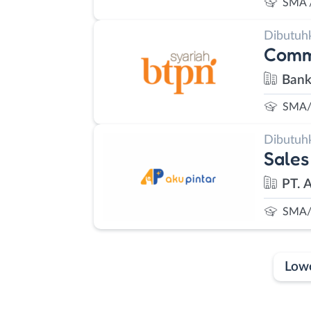
SMA 
Dibutuh
Commu
Bank
SMA/
Dibutuh
Sales
PT. 
SMA/
Low