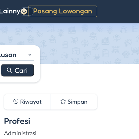
Lainnya
Pasang Lowongan
Gelap
lusan
Riwayat
Simpan
Profesi
Administrasi