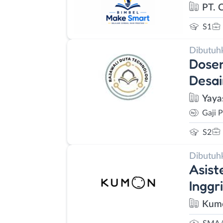
PT. 
S1
Dibutuh
Dosen
Desai
Yaya
Gaji 
S2
Dibutuh
Asist
Inggr
Kum