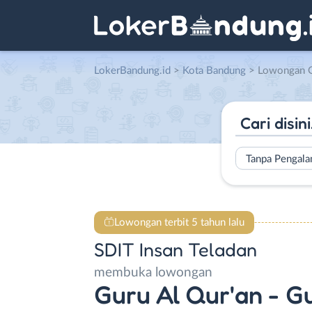
LokerBandung.id
>
Kota Bandung
> Lowongan Guru Al Qur’an – Guru PAI
Tanpa Pengal
Lowongan terbit 5 tahun lalu
SDIT Insan Teladan
membuka lowongan
Guru Al Qur'an - G