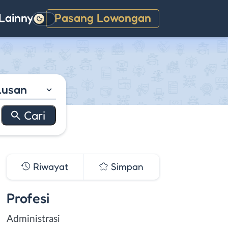
Lainnya
Pasang Lowongan
Gelap
lusan
Riwayat
Simpan
Profesi
Administrasi