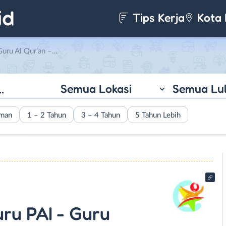
Tips Kerja
Kota 
 – Guru Bahasa Arab di SDIT Insan Teladan
Semua Lokasi
Semua Lu
aman
1 – 2 Tahun
3 – 4 Tahun
5 Tahun Lebih
uru PAI - Guru