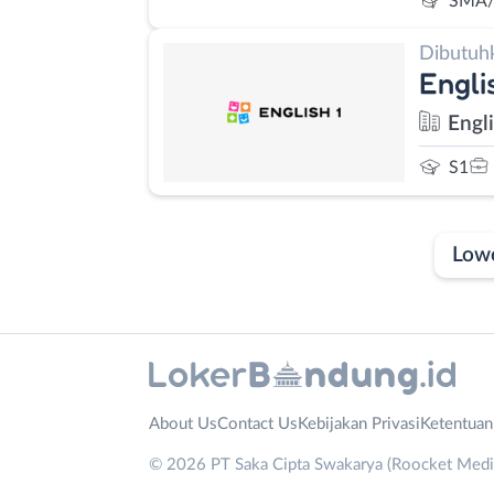
SMA/
Dibutuh
Engli
Engl
S1
Low
Laporan
Lowongan
Administrasi
Bandung
Nama
About Us
Contact Us
Kebijakan Privasi
Ketentua
Ahli
Barat
Lengkap
*
© 2026 PT Saka Cipta Swakarya (Roocket Media)
Gizi
Bebas