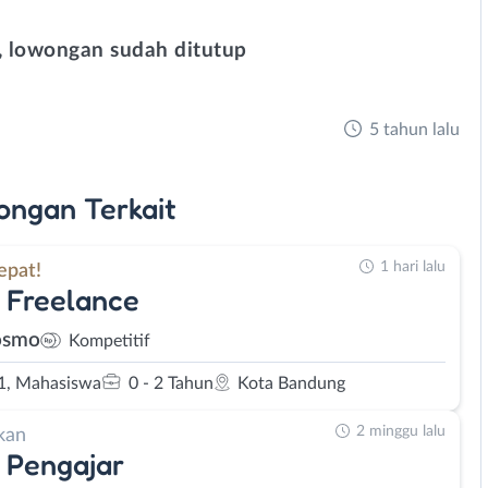
 lowongan sudah ditutup
5 tahun lalu
ongan
Terkait
1 hari lalu
epat!
 Freelance
osmo
Kompetitif
1, Mahasiswa
0 - 2 Tahun
Kota Bandung
2 minggu lalu
kan
 Pengajar